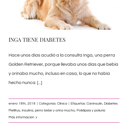
INGA TIENE DIABETES
Hace unos días acudió a la consulta Inga, una perra
Golden Retriever, porque llevaba unos días que bebía
y orinaba mucho, incluso en casa, lo que no había
hecho nunca.
[...]
enero 18th, 2018
|
Categorías:
Clínica
|
Etiquetas:
Caninsulin
,
Diabetes
Mellitus
,
insulina
,
perro bebe y orina mucho
,
Polidipsia y poliuria
Más información