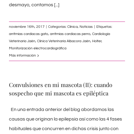
desmayo, contamos
[...]
noviembre 16th, 2017
|
Categorías:
Clínica
,
Noticias
|
Etiquetas:
arritmias cardíacas gato
,
arritmias cardíacas perro
,
Cardiología
Veterinaria Jaén
,
Clinica Veterinaria Albacora Jaén
,
Holter
,
Monitorización electrocardiográfica
Más información
Convulsiones en mi mascota (II): cuando
sospecho que mi mascota es epiléptica
En una entrada anterior del blog abordamos las
causas que originan la epilepsia así como las 4 fases
habituales que concurren en dichas crisis junto con