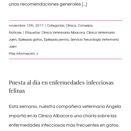
unas recomendaciones generales
[...]
noviembre 10th, 2017
|
Categorías:
Clínica
,
Consejos
,
Noticias
|
Etiquetas:
Clinica Veterinaria Albacora
,
Clínica Veterinaria
Jaén
,
Epilepsia gatos
,
Epilepsia perros
,
Servicio Neurología Veterinaria
Jaén
Más información
Puesta al día en enfermedades infecciosas
felinas
Esta semana, nuestra compañera veterinaria Ángela
impartió en la Clínica Albacora una charla sobre las
enfermedades infecciosas más frecuentes en gatos.