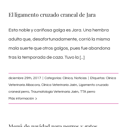
El ligamento cruzado craneal de Jara
Esta noble y cariñosa galga es Jara. Una hembra
adulta que, desafortunadamente, corrió la misma
mala suerte que otros galgos, pues fue abandona
tras la temporada de caza. Tuvo la
[...]
diciembre 29th, 2017
|
Categorías:
Clínica
,
Noticias
|
Etiquetas:
Clinica
Veterinaria Albacora
,
Clínica Veterinaria Jaén
,
Ligamento cruzado
craneal perro
,
Traumatología Veterinaria Jaén
,
TTA perro
Más información
Menú de navidad para perros y gatos