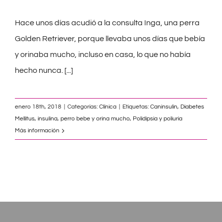
Hace unos días acudió a la consulta Inga, una perra
Golden Retriever, porque llevaba unos días que bebía
y orinaba mucho, incluso en casa, lo que no había
hecho nunca.
[...]
enero 18th, 2018
|
Categorías:
Clínica
|
Etiquetas:
Caninsulin
,
Diabetes
Mellitus
,
insulina
,
perro bebe y orina mucho
,
Polidipsia y poliuria
Más información