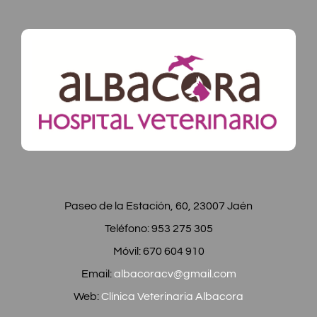
Paseo de la Estación, 60, 23007 Jaén
Teléfono: 953 275 305
Móvil: 670 604 910
Email:
albacoracv@gmail.com
Web:
Clínica Veterinaria Albacora