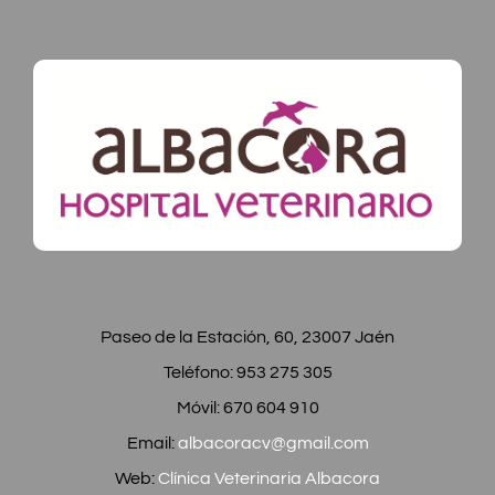
Paseo de la Estación, 60, 23007 Jaén
Teléfono: 953 275 305
Móvil: 670 604 910
Email:
albacoracv@gmail.com
Web:
Clínica Veterinaria Albacora