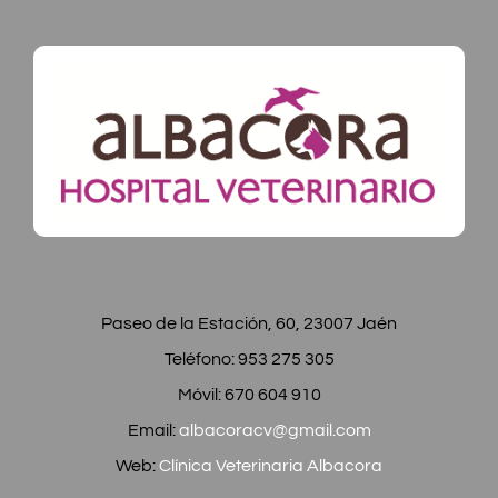
Paseo de la Estación, 60, 23007 Jaén
Teléfono: 953 275 305
Móvil: 670 604 910
Email:
albacoracv@gmail.com
Web:
Clínica Veterinaria Albacora