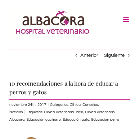
Skip
to
content
Anterior
Siguiente
10 recomendaciones a la hora de educar a
perros y gatos
noviembre 24th, 2017
|
Categorías:
Clínica
,
Consejos
,
Noticias
|
Etiquetas:
Clínica Veterinaria Jaén
,
Clínica Veterinario
Albacora
,
Educación cachorro
,
Educación gato
,
Educación perro