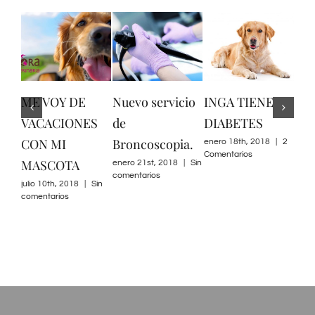
 DE
Nuevo servicio
INGA TIENE
TOXOPLASMOS
ONES
de
DIABETES
Y EMBARAZO.
Broncoscopia.
enero 18th, 2018
|
2
enero 16th, 2018
|
Si
Comentarios
comentarios
TA
enero 21st, 2018
|
Sin
comentarios
018
|
Sin
s