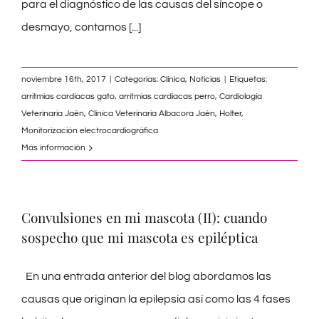
para el diagnóstico de las causas del síncope o
desmayo, contamos
[...]
noviembre 16th, 2017
|
Categorías:
Clínica
,
Noticias
|
Etiquetas:
arritmias cardíacas gato
,
arritmias cardíacas perro
,
Cardiología
Veterinaria Jaén
,
Clinica Veterinaria Albacora Jaén
,
Holter
,
Monitorización electrocardiográfica
Más información
Convulsiones en mi mascota (II): cuando
sospecho que mi mascota es epiléptica
En una entrada anterior del blog abordamos las
causas que originan la epilepsia así como las 4 fases