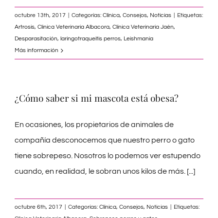
octubre 13th, 2017
|
Categorías:
Clínica
,
Consejos
,
Noticias
|
Etiquetas:
Artrosis
,
Clinica Veterinaria Albacora
,
Clínica Veterinaria Jaén
,
Desparasitación
,
laringotraqueitis perros
,
Leishmania
Más información
¿Cómo saber si mi mascota está obesa?
En ocasiones, los propietarios de animales de
compañía desconocemos que nuestro perro o gato
tiene sobrepeso. Nosotros lo podemos ver estupendo
cuando, en realidad, le sobran unos kilos de más.
[...]
octubre 6th, 2017
|
Categorías:
Clínica
,
Consejos
,
Noticias
|
Etiquetas: