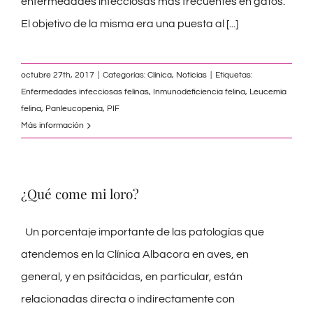
enfermedades infecciosas más frecuentes en gatos.
El objetivo de la misma era una puesta al
[...]
octubre 27th, 2017
|
Categorías:
Clínica
,
Noticias
|
Etiquetas:
Enfermedades infecciosas felinas
,
Inmunodeficiencia felina
,
Leucemia
felina
,
Panleucopenia
,
PIF
Más información
¿Qué come mi loro?
Un porcentaje importante de las patologías que
atendemos en la Clínica Albacora en aves, en
general, y en psitácidas, en particular, están
relacionadas directa o indirectamente con