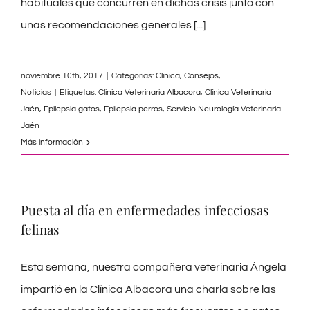
habituales que concurren en dichas crisis junto con
unas recomendaciones generales
[...]
noviembre 10th, 2017
|
Categorías:
Clínica
,
Consejos
,
Noticias
|
Etiquetas:
Clinica Veterinaria Albacora
,
Clínica Veterinaria
Jaén
,
Epilepsia gatos
,
Epilepsia perros
,
Servicio Neurología Veterinaria
Jaén
Más información
Puesta al día en enfermedades infecciosas
felinas
Esta semana, nuestra compañera veterinaria Ángela
impartió en la Clínica Albacora una charla sobre las