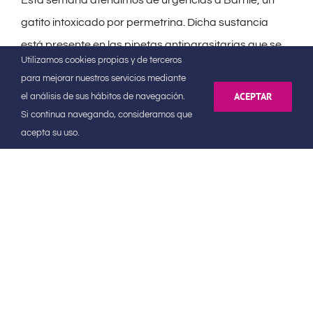
gatito intoxicado por permetrina. Dicha sustancia
está presente en las pipetas antiparasitarias que se
Utilizamos cookies propias y de terceros
administran a los perros para prevenir la
para mejorar nuestros servicios mediante
leishmaniosis. Barnie recibió
[...]
ACEPTAR
el análisis de sus hábitos de navegación.
Si continua navegando, consideramos que
acepta su uso.
agosto 23rd, 2017
|
Categorías:
Clínica
,
Consejos
,
Noticias
|
Etiquetas:
Clinica Veterinaria Albacora
,
Clínica Veterinaria Jaén
,
Intoxicación
paracetamol gatos
,
Intoxicación permetrina gatos
Más información
¿Cómo ven perros y gatos?
La mayoría de propietarios de mascotas nos hemos