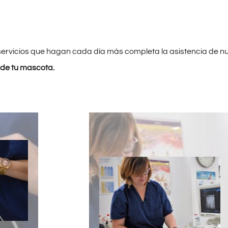
rvicios que hagan cada día más completa la asistencia de nu
 de tu mascota.
bacora
Es la rama más importante de la
rvicio
Medicina
ria.