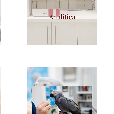
leer mas
Analítica
En los últimos años, gran
variedad de especies animales
se han ido incorporando a