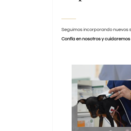
Seguimos incorporando nuevos se
Confía en nosotros y cuidaremos
El Hospital Veterinario Al
de Jaén cuenta con un se
de cardiología veterina